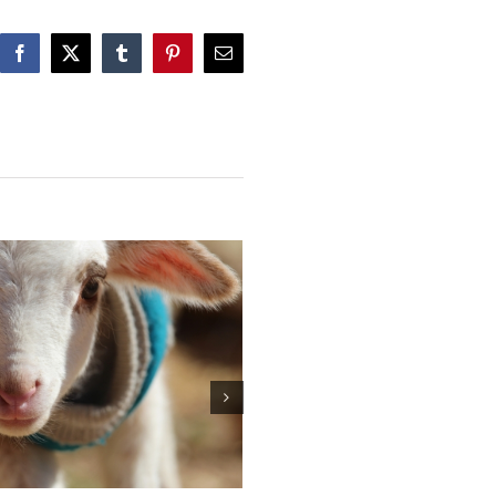
Facebook
X
Tumblr
Pinterest
Correo
electrónico