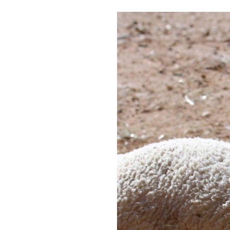
View
Larger
Image