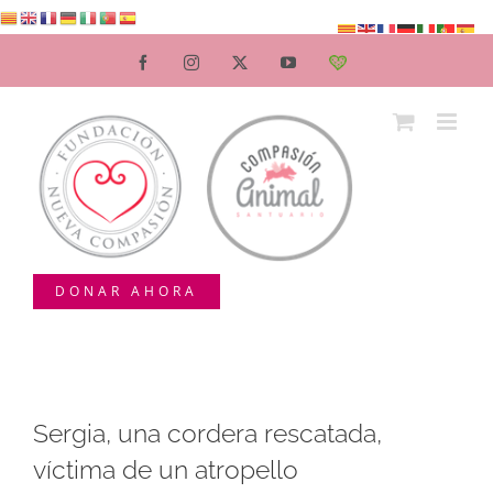
Saltar
al
Facebook
Instagram
X
YouTube
Teaming
contenido
DONAR AHORA
Sergia, una cordera rescatada,
víctima de un atropello