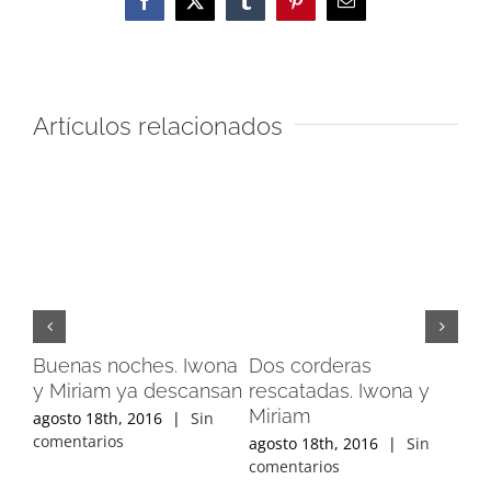
Facebook
X
Tumblr
Pinterest
Correo
electrónico
Artículos relacionados
Buenas noches. Iwona
Dos corderas
Pa
y Miriam ya descansan
rescatadas. Iwona y
y p
Miriam
agosto 18th, 2016
|
Sin
ago
comentarios
com
agosto 18th, 2016
|
Sin
comentarios