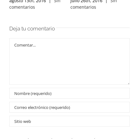
agosto 13th, 2016
|
Sin
julio 26th, 2016
|
Sin
jul
comentarios
comentarios
com
Deja tu comentario
Comentar