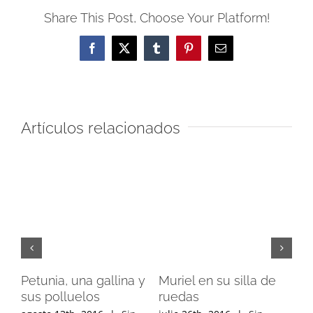
Share This Post, Choose Your Platform!
Facebook
X
Tumblr
Pinterest
Correo
electrónico
Artículos relacionados
Petunia, una gallina y
Muriel en su silla de
Du
sus polluelos
ruedas
su 