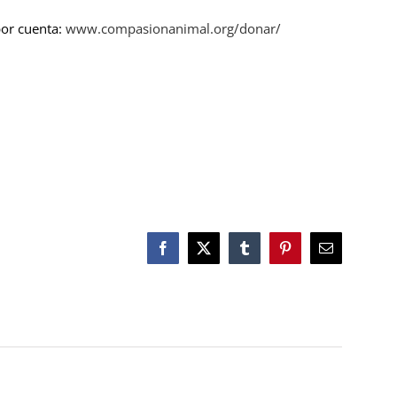
por cuenta:
www.compasionanimal.org/donar/
Facebook
X
Tumblr
Pinterest
Correo
electrónico