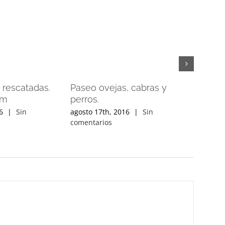
 rescatadas.
Paseo ovejas, cabras y
Pasean
am
perros.
y perro
6
|
Sin
agosto 17th, 2016
|
Sin
agosto 1
comentarios
comenta