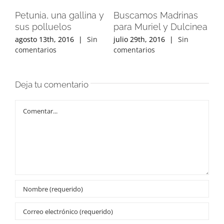
Petunia, una gallina y
Buscamos Madrinas
Mur
sus polluelos
para Muriel y Dulcinea
ru
agosto 13th, 2016
|
Sin
julio 29th, 2016
|
Sin
jul
comentarios
comentarios
com
Deja tu comentario
Comentar